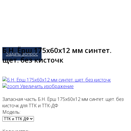
Б.Н. Ёрш 175х60х12 мм синтет.
Задать вопрос
щет. без кисточк
Увеличить изображение
Запасная часть Б.Н. Ёрш 175х60х12 мм синтет. щет. без
кисточк для ТТК и ТТК-ДФ
Модель: