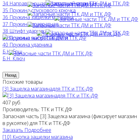
34 Направляющая возвратной пружины
35 Пружина спускового крючка
36 Пружина защелки магазина
37 Пружина возвратная
38 Штифт ударника
39 Пружина выбрасывателя
40 Пружина ударника
Б.Н. Ёрш
Б.Н. Ключ
Похожие товары
[3] Защелка магазинадля ТТК и ТТК-ДФ
407 руб.
Производитель:
ТТК и ТТК ДФ
Запасная часть [3] Защелка магазина (фиксирует магазин
в рукоятке) для ТТК и ТТК-ДФ
Заказать
Подробнее
[10] Кнопка защелки магазина