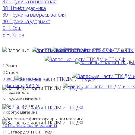
37 Пружина возвратная
38 Штифт ударника
39 Пружина выбрасывателя
40 Пружина ударника
Б.Н. Ёрш
Б.Н. Ключ
1 Рамка
2 Ствол
3 Защелка магазина
-
Магазин (4,5,6,7,9):
4 Подаватель
5 Пружина магазина
6 Крышка магазина
7 Корпус магазина
9 Основание фиксатора крышки магазина
10 Кнопка защелки магазина
11 Затвор для ТТК и ТТК-ДФ