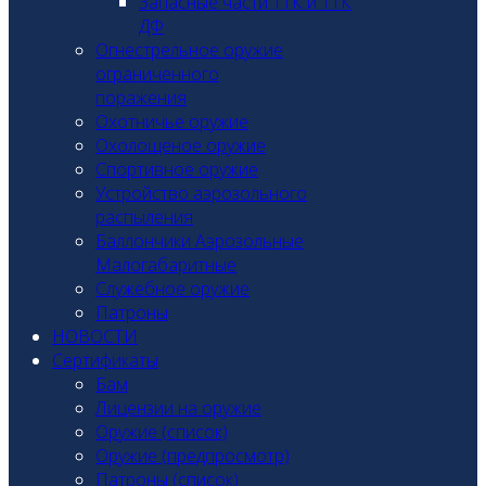
Запасные части ТТК и ТТК
ДФ
Огнестрельное оружие
ограниченного
поражения
Охотничье оружие
Охолощеное оружие
Спортивное оружие
Устройство аэрозольного
распыления
Баллончики Аэрозольные
Малогабаритные
Служебное оружие
Патроны
НОВОСТИ
Сертификаты
Бам
Лицензии на оружие
Оружие (список)
Оружие (предпросмотр)
Патроны (список)