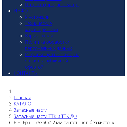
Патроны (предпросмотр)
ИНФО
Инструкции
Технические
характеристики
Взрыв схемы
Политика обработки
персональных данных
Информация на сайте, не
является публичной
офертой
КОНТАКТЫ
Главная
КАТАЛОГ
Запасные части
Запасные части ТТК и ТТК ДФ
Б.Н. Ёрш 175х60х12 мм синтет. щет. без кисточк