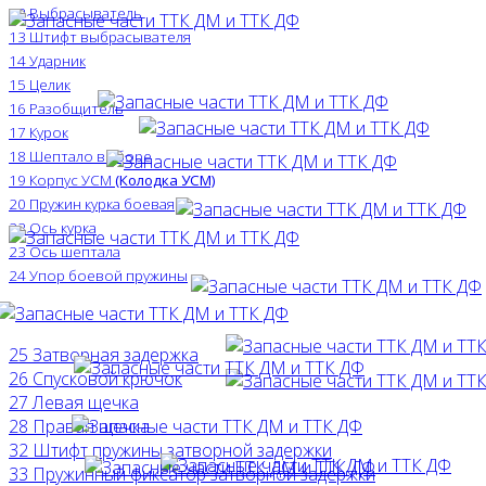
12 Выбрасыватель
13 Штифт выбрасывателя
14 Ударник
15 Целик
16 Разобщитель
17 Курок
18 Шептало в сборе
19 Корпус УСМ
(Колодка УСМ)
20 Пружин курка боевая
22 Ось курка
23 Ось шептала
24 Упор боевой пружины
25 Затворная задержка
26 Спусковой крючок
27 Левая щечка
28 Правая щечка
32 Штифт пружины затворной задержки
33 Пружинный фиксатор затворной задержки